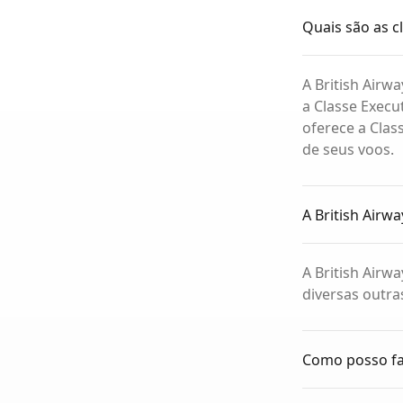
Quais são as c
A British Airw
a Classe Execu
oferece a Cla
de seus voos.
A British Airw
A British Airw
diversas outra
Como posso faz