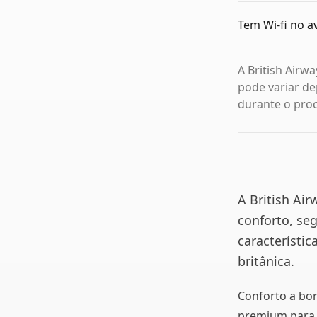
Tem Wi-fi no av
A British Airw
pode variar de
durante o proc
A British Ai
conforto, seg
característi
britânica.
Conforto a bor
premium para 