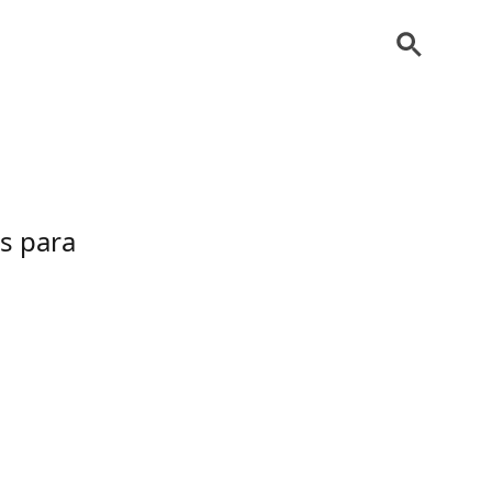
a
s para