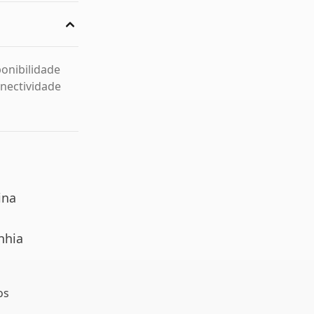
ponibilidade
onectividade
ina
nhia
os