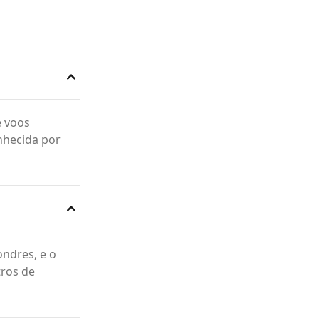
e voos
nhecida por
ondres, e o
tros de