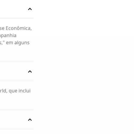
asse Econômica,
ompanhia
s," em alguns
ld, que inclui