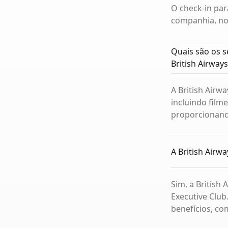
O check-in par
companhia, no 
Quais são os s
British Airways
A British Airw
incluindo film
proporcionand
A British Airw
Sim, a British
Executive Clu
benefícios, co