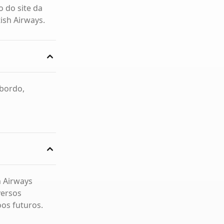
o do site da
ish Airways.
 bordo,
h Airways
versos
os futuros.