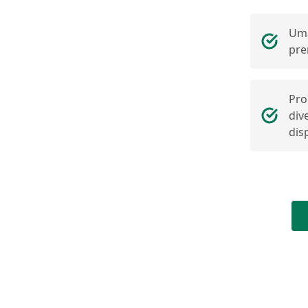
Uma
pr
Pro
div
dis