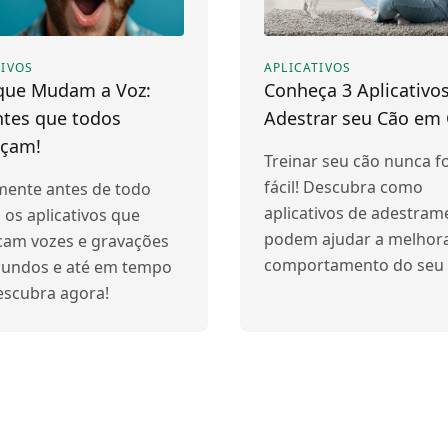
TIVOS
APLICATIVOS
que Mudam a Voz:
Conheça 3 Aplicativo
ntes que todos
Adestrar seu Cão em
çam!
Treinar seu cão nunca fo
fácil! Descubra como
mente antes de todo
aplicativos de adestram
os aplicativos que
podem ajudar a melhora
cam vozes e gravações
comportamento do seu 
undos e até em tempo
Descubra agora!