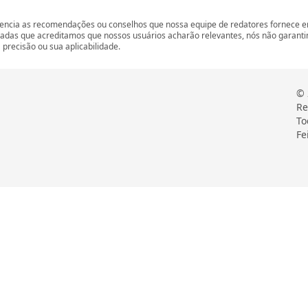
encia as recomendações ou conselhos que nossa equipe de redatores fornece em
zadas que acreditamos que nossos usuários acharão relevantes, nós não garant
precisão ou sua aplicabilidade.
© 
Re
To
Fe