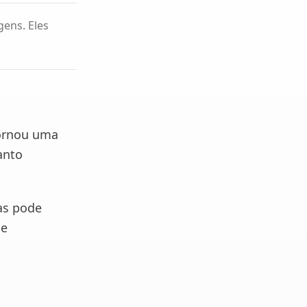
gens. Eles
tornou uma
anto
as pode
 e