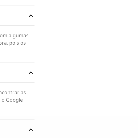
 com algumas
ra, pois os
ncontrar as
m o Google