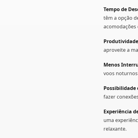
Tempo de Des
têm a opção d
acomodações d
Produtividade
aproveite a m
Menos Interr
voos noturnos
Possibilidade
fazer conexõe
Experiência d
uma experiênci
relaxante.