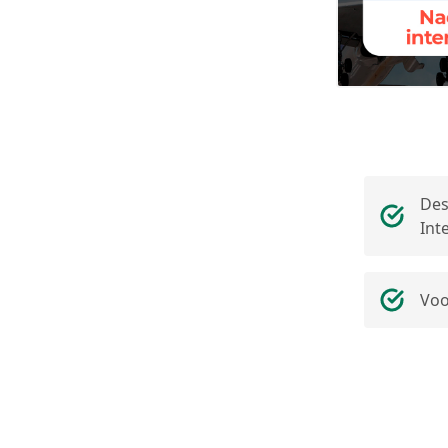
Des
Int
Voo