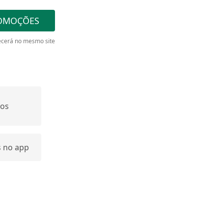
OMOÇÕES
cerá no mesmo site
dos
s no app