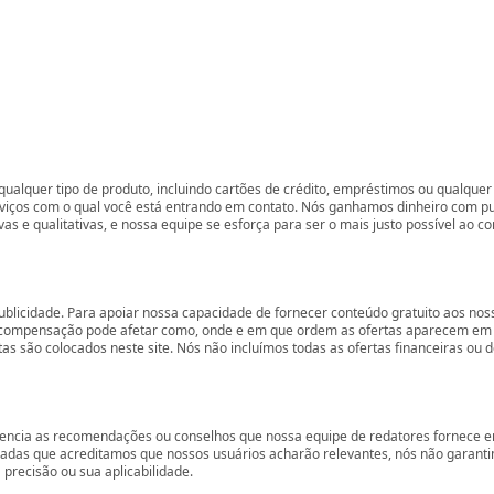
ualquer tipo de produto, incluindo cartões de crédito, empréstimos ou qualquer 
rviços com o qual você está entrando em contato. Nós ganhamos dinheiro com p
vas e qualitativas, e nossa equipe se esforça para ser o mais justo possível ao 
ublicidade. Para apoiar nossa capacidade de fornecer conteúdo gratuito aos 
compensação pode afetar como, onde e em que ordem as ofertas aparecem em nos
são colocados neste site. Nós não incluímos todas as ofertas financeiras ou de
encia as recomendações ou conselhos que nossa equipe de redatores fornece em
zadas que acreditamos que nossos usuários acharão relevantes, nós não garant
precisão ou sua aplicabilidade.