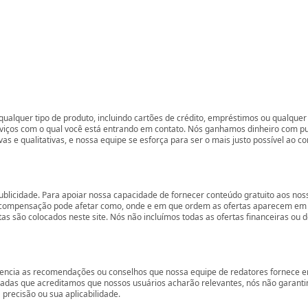
ualquer tipo de produto, incluindo cartões de crédito, empréstimos ou qualquer 
rviços com o qual você está entrando em contato. Nós ganhamos dinheiro com p
vas e qualitativas, e nossa equipe se esforça para ser o mais justo possível ao 
ublicidade. Para apoiar nossa capacidade de fornecer conteúdo gratuito aos 
compensação pode afetar como, onde e em que ordem as ofertas aparecem em nos
são colocados neste site. Nós não incluímos todas as ofertas financeiras ou de
encia as recomendações ou conselhos que nossa equipe de redatores fornece em
zadas que acreditamos que nossos usuários acharão relevantes, nós não garant
precisão ou sua aplicabilidade.