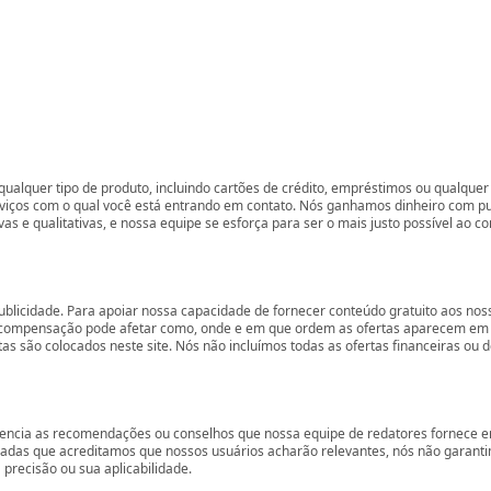
ualquer tipo de produto, incluindo cartões de crédito, empréstimos ou qualquer 
rviços com o qual você está entrando em contato. Nós ganhamos dinheiro com p
vas e qualitativas, e nossa equipe se esforça para ser o mais justo possível ao 
ublicidade. Para apoiar nossa capacidade de fornecer conteúdo gratuito aos 
compensação pode afetar como, onde e em que ordem as ofertas aparecem em nos
são colocados neste site. Nós não incluímos todas as ofertas financeiras ou de
encia as recomendações ou conselhos que nossa equipe de redatores fornece em
zadas que acreditamos que nossos usuários acharão relevantes, nós não garant
precisão ou sua aplicabilidade.