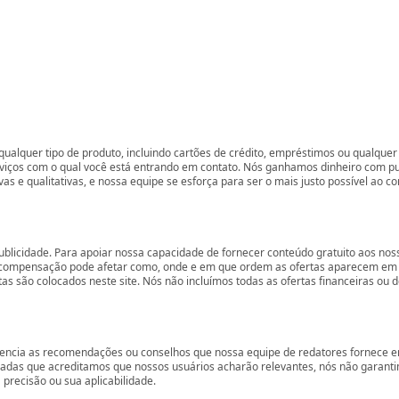
ualquer tipo de produto, incluindo cartões de crédito, empréstimos ou qualquer 
rviços com o qual você está entrando em contato. Nós ganhamos dinheiro com p
vas e qualitativas, e nossa equipe se esforça para ser o mais justo possível ao 
ublicidade. Para apoiar nossa capacidade de fornecer conteúdo gratuito aos 
compensação pode afetar como, onde e em que ordem as ofertas aparecem em nos
são colocados neste site. Nós não incluímos todas as ofertas financeiras ou de
encia as recomendações ou conselhos que nossa equipe de redatores fornece em
zadas que acreditamos que nossos usuários acharão relevantes, nós não garant
precisão ou sua aplicabilidade.