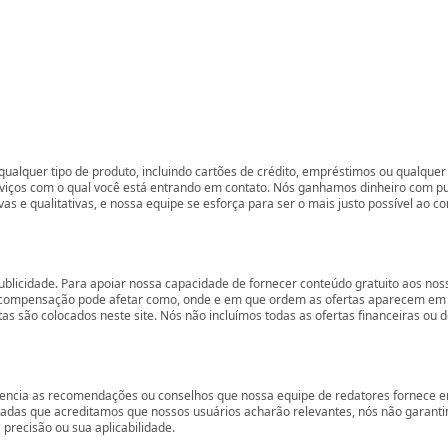
ualquer tipo de produto, incluindo cartões de crédito, empréstimos ou qualquer 
rviços com o qual você está entrando em contato. Nós ganhamos dinheiro com p
vas e qualitativas, e nossa equipe se esforça para ser o mais justo possível ao 
ublicidade. Para apoiar nossa capacidade de fornecer conteúdo gratuito aos 
compensação pode afetar como, onde e em que ordem as ofertas aparecem em nos
são colocados neste site. Nós não incluímos todas as ofertas financeiras ou de
encia as recomendações ou conselhos que nossa equipe de redatores fornece em
zadas que acreditamos que nossos usuários acharão relevantes, nós não garant
precisão ou sua aplicabilidade.