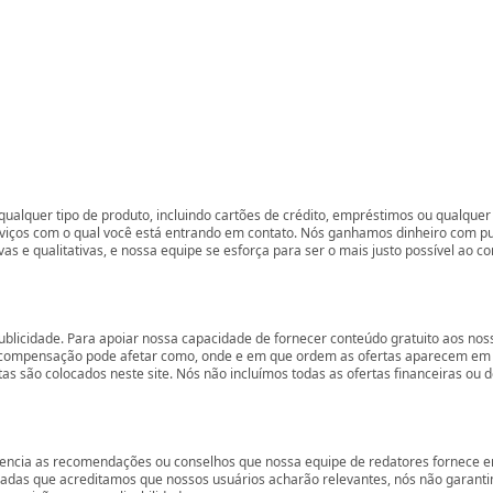
ualquer tipo de produto, incluindo cartões de crédito, empréstimos ou qualquer 
rviços com o qual você está entrando em contato. Nós ganhamos dinheiro com p
vas e qualitativas, e nossa equipe se esforça para ser o mais justo possível ao 
ublicidade. Para apoiar nossa capacidade de fornecer conteúdo gratuito aos 
compensação pode afetar como, onde e em que ordem as ofertas aparecem em nos
são colocados neste site. Nós não incluímos todas as ofertas financeiras ou de
encia as recomendações ou conselhos que nossa equipe de redatores fornece em
zadas que acreditamos que nossos usuários acharão relevantes, nós não garant