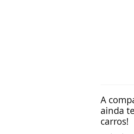
A compa
ainda t
carros!