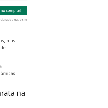
omo comprar!
cionado a outro site
os, mas
ode
a
nômicas
rata na