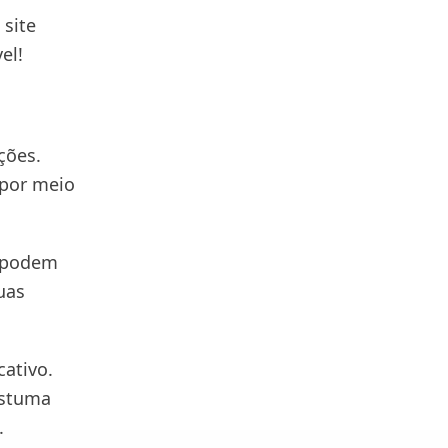
 site
el!
ações.
 por meio
s podem
uas
cativo.
ostuma
.