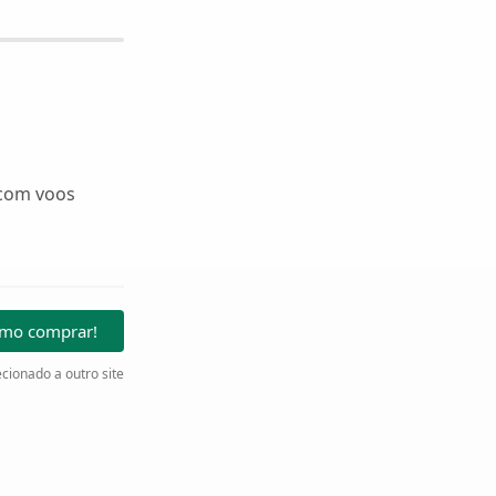
 com voos
omo comprar!
cionado a outro site