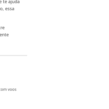
e te ajuda
o, essa
tre
ente
 com voos