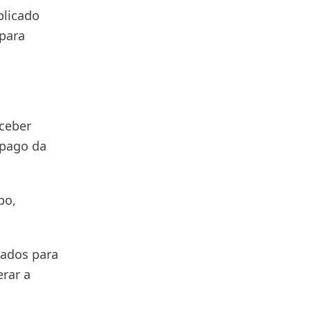
plicado
 para
eceber
mpago da
po,
dados para
erar a