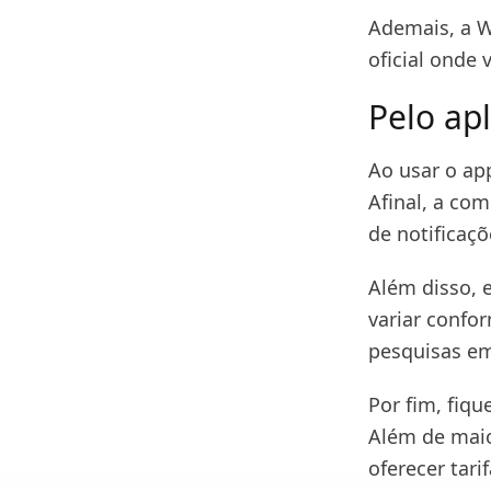
Ademais, a W
oficial onde 
Pelo apl
Ao usar o app
Afinal, a co
de notificaç
Além disso, 
variar confo
pesquisas em
Por fim, fiqu
Além de maio
oferecer tari