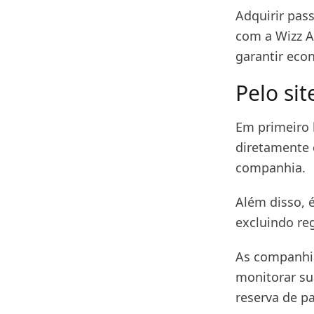
Adquirir pas
com a Wizz A
garantir eco
Pelo sit
Em primeiro l
diretamente 
companhia.
Além disso, 
excluindo re
As companhia
monitorar su
reserva de p