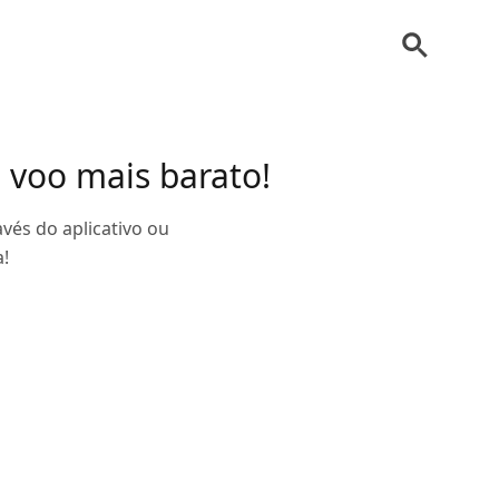
o voo mais barato!
avés do aplicativo ou
a!