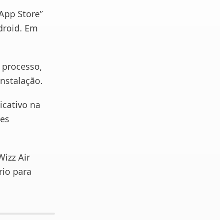
“App Store”
droid. Em
 processo,
instalação.
icativo na
ões
Wizz Air
rio para