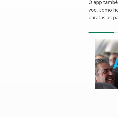
O app também
voo, como hor
baratas as p