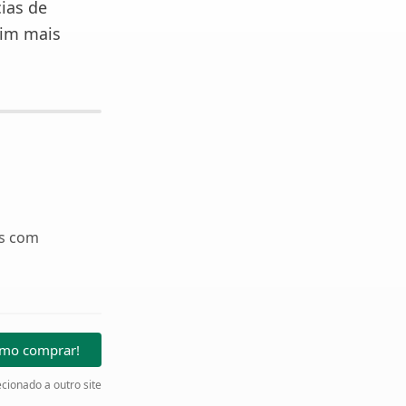
ias de
sim mais
os com
omo comprar!
cionado a outro site