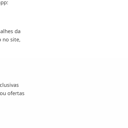
app:
talhes da
 no site,
clusivas
ou ofertas