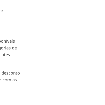
ar
poníveis
gorias de
rentes
r desconto
do com as