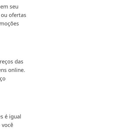
 em seu
 ou ofertas
romoções
preços das
ns online.
eço
s é igual
e você