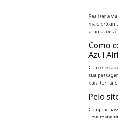
Realizar a v
mais próxima
promoções im
Como co
Azul Air
Com ofertas i
sua passagem
para tornar 
Pelo sit
Comprar pass
uma maneira 