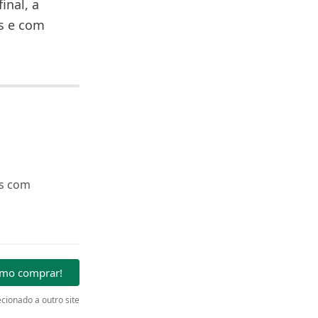
inal, a
s e com
os com
omo comprar!
cionado a outro site