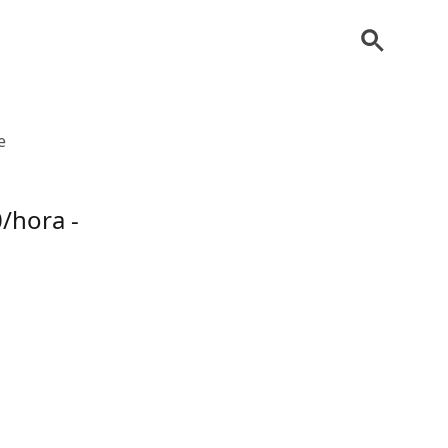
e
/hora -