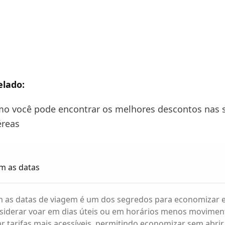
elado:
mo você pode encontrar os melhores descontos nas 
éreas
om as datas
com as datas de viagem é um dos segredos para economizar
nsiderar voar em dias úteis ou em horários menos movimen
r tarifas mais acessíveis, permitindo economizar sem abri