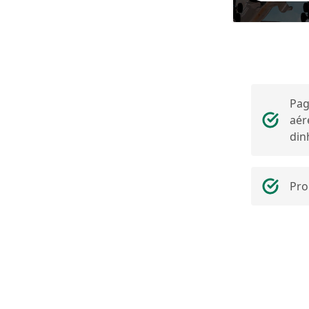
Pag
aér
din
Pro