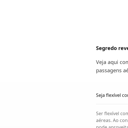
Segredo rev
Veja aqui co
passagens a
Seja flexível c
Ser flexível 
aéreas. Ao co
pode aproveita