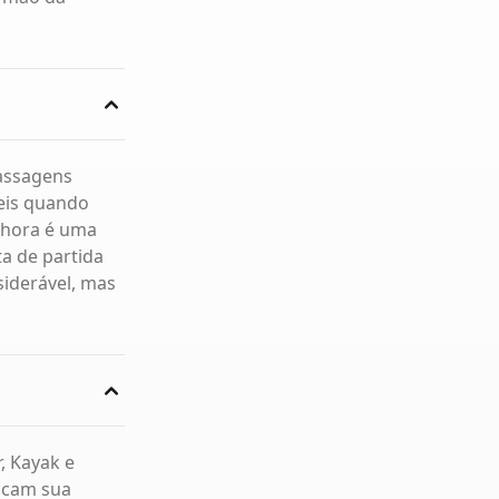
passagens
veis quando
 hora é uma
ta de partida
iderável, mas
, Kayak e
icam sua