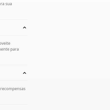
ara sua
oveite
mente para
am recompensas