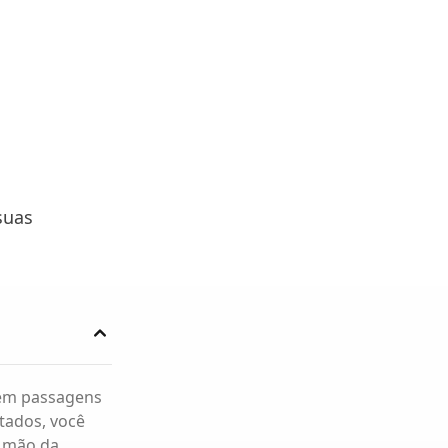
suas
 em passagens
tados, você
r mão da