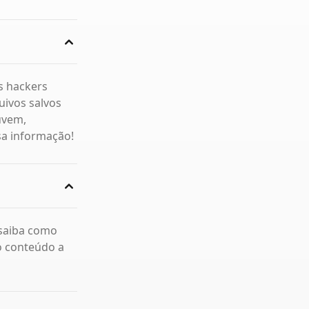
s hackers
ivos salvos
uvem,
sa informação!
 saiba como
o conteúdo a