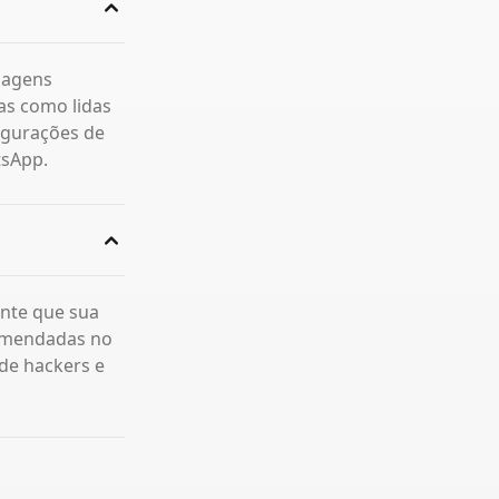
sagens
as como lidas
figurações de
tsApp.
ente que sua
comendadas no
de hackers e