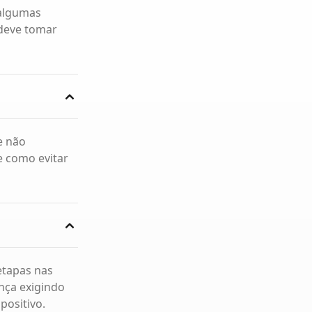
 algumas
 deve tomar
e não
e como evitar
etapas nas
nça exigindo
positivo.