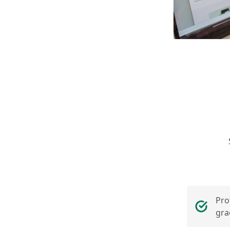
Pro
gra