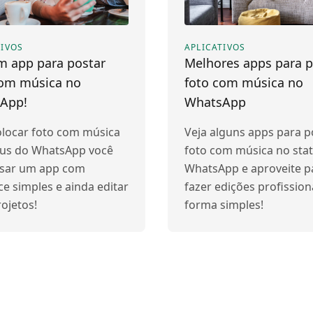
TIVOS
APLICATIVOS
m app para postar
Melhores apps para p
com música no
foto com música no
App!
WhatsApp
olocar foto com música
Veja alguns apps para p
tus do WhatsApp você
foto com música no sta
sar um app com
WhatsApp e aproveite p
ce simples e ainda editar
fazer edições profission
ojetos!
forma simples!