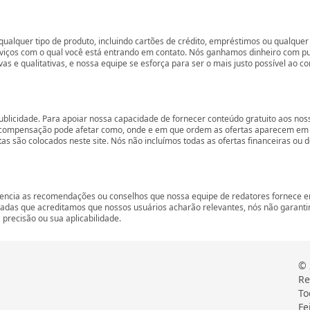
ualquer tipo de produto, incluindo cartões de crédito, empréstimos ou qualquer 
rviços com o qual você está entrando em contato. Nós ganhamos dinheiro com p
vas e qualitativas, e nossa equipe se esforça para ser o mais justo possível ao 
ublicidade. Para apoiar nossa capacidade de fornecer conteúdo gratuito aos 
compensação pode afetar como, onde e em que ordem as ofertas aparecem em nos
são colocados neste site. Nós não incluímos todas as ofertas financeiras ou de
encia as recomendações ou conselhos que nossa equipe de redatores fornece em
zadas que acreditamos que nossos usuários acharão relevantes, nós não garant
precisão ou sua aplicabilidade.
© 
Re
To
Fe