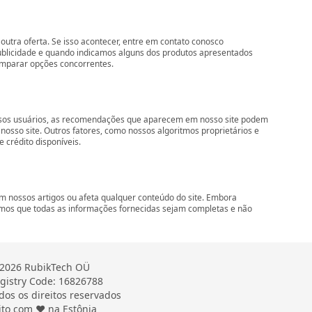
outra oferta. Se isso acontecer, entre em contato conosco
ublicidade e quando indicamos alguns dos produtos apresentados
comparar opções concorrentes.
nossos usuários, as recomendações que aparecem em nosso site podem
so site. Outros fatores, como nossos algoritmos proprietários e
 crédito disponíveis.
 nossos artigos ou afeta qualquer conteúdo do site. Embora
imos que todas as informações fornecidas sejam completas e não
2026 RubikTech OÜ
gistry Code: 16826788
dos os direitos reservados
ito com ❤ na Estônia