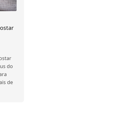
ostar
ostar
tus do
ara
ais de