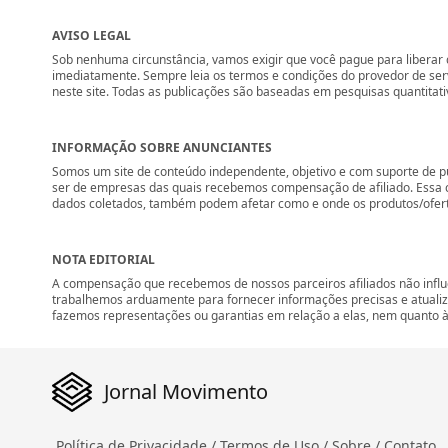
AVISO LEGAL
Sob nenhuma circunstância, vamos exigir que você pague para liberar q
imediatamente. Sempre leia os termos e condições do provedor de se
neste site. Todas as publicações são baseadas em pesquisas quantitati
INFORMAÇÃO SOBRE ANUNCIANTES
Somos um site de conteúdo independente, objetivo e com suporte de p
ser de empresas das quais recebemos compensação de afiliado. Essa 
dados coletados, também podem afetar como e onde os produtos/ofertas 
NOTA EDITORIAL
A compensação que recebemos de nossos parceiros afiliados não influ
trabalhemos arduamente para fornecer informações precisas e atuali
fazemos representações ou garantias em relação a elas, nem quanto à 
Jornal Movimento
Política de Privacidade /
Termos de Uso /
Sobre /
Contato