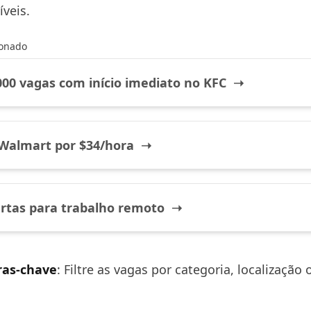
veis.
ionado
000 vagas com início imediato no KFC ➝
Walmart por $34/hora ➝
rtas para trabalho remoto ➝
ras-chave
: Filtre as vagas por categoria, localização