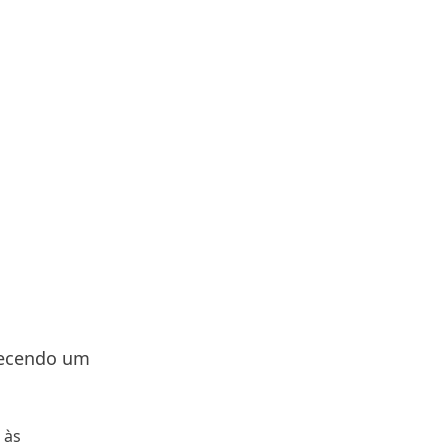
erecendo um
 às