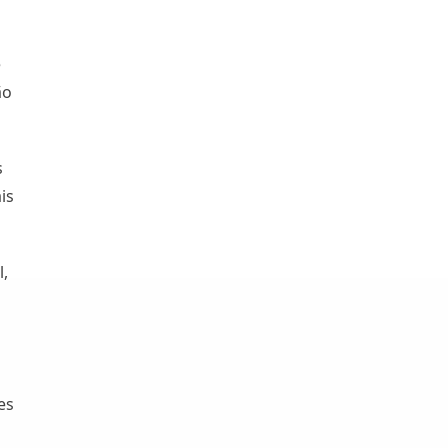
e
ão
s
is
l,
es