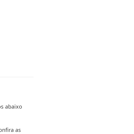
os abaixo
onfira as