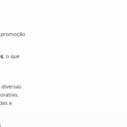
a promoção
es
, o que
 diversas
orativo,
des e
s