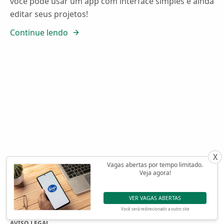
você pode usar um app com interface simples e ainda
editar seus projetos!
Continue lendo
X
Vagas abertas por tempo limitado.
Veja agora!
VER VAGAS ABERTAS
Você será redirecionado a outro site
AVISO LEGAL