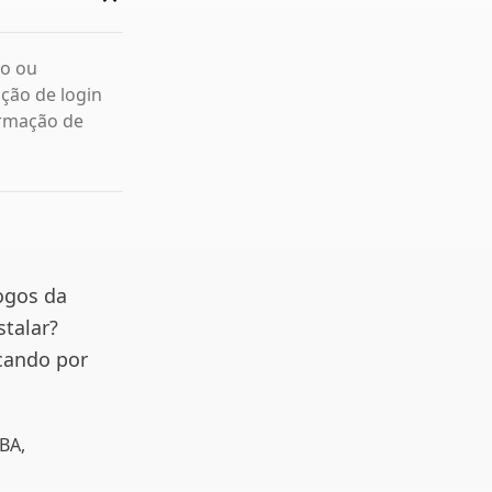
bo ou
ção de login
irmação de
ogos da
stalar?
cando por
BA,