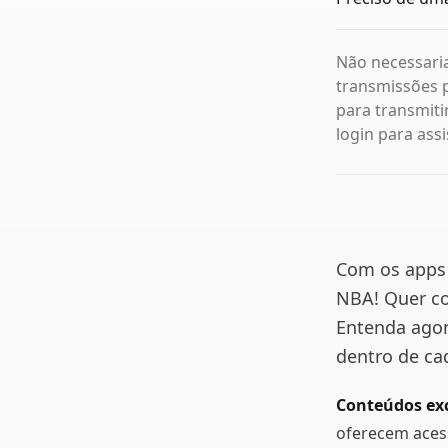
Não necessari
transmissões p
para transmiti
login para assi
Com os apps 
NBA! Quer con
Entenda agor
dentro de cad
Conteúdos exc
oferecem aces