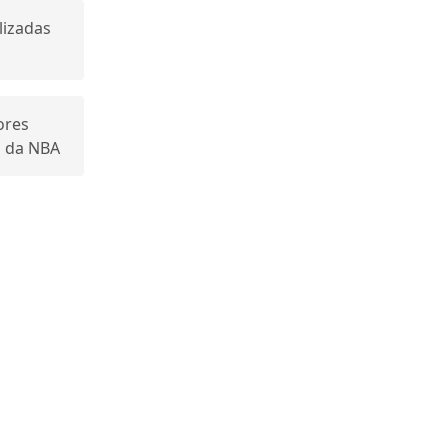
lizadas
ores
 da NBA