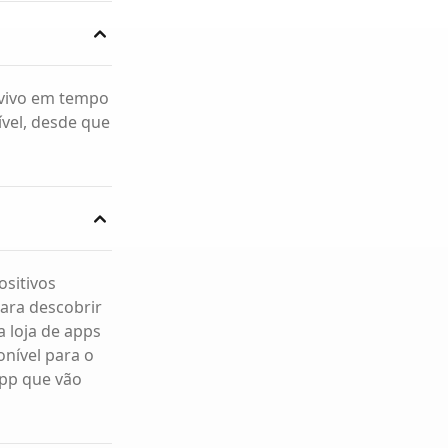
o vivo em tempo
ível, desde que
ositivos
Para descobrir
a loja de apps
onível para o
app que vão