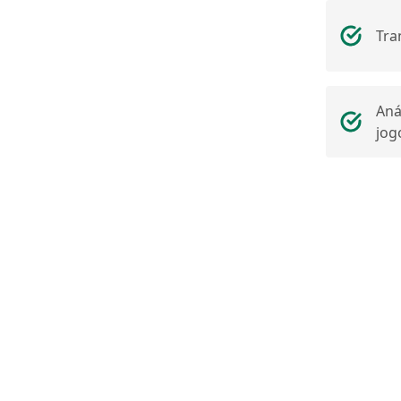
Tra
Aná
jog