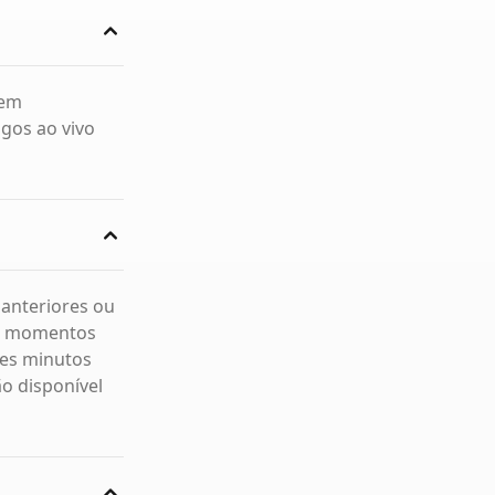
 em
ogos ao vivo
 anteriores ou
us momentos
res minutos
ão disponível