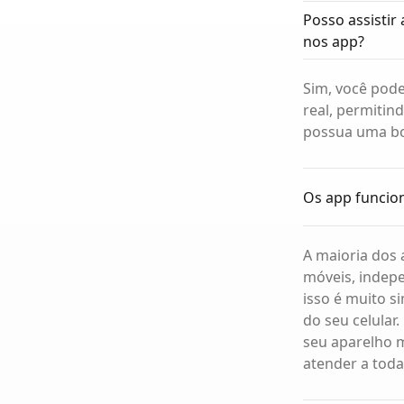
Posso assisti
nos app?
Sim, você pode
real, permitin
possua uma bo
Os app funcion
A maioria dos 
móveis, indepe
isso é muito s
do seu celular
seu aparelho m
atender a todas