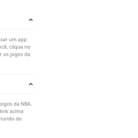
aixar um app
ocê, clique no
r os jogos da
 jogos da NBA.
 link acima
o mundo do