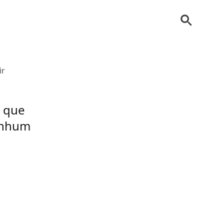
ir
s que
nenhum