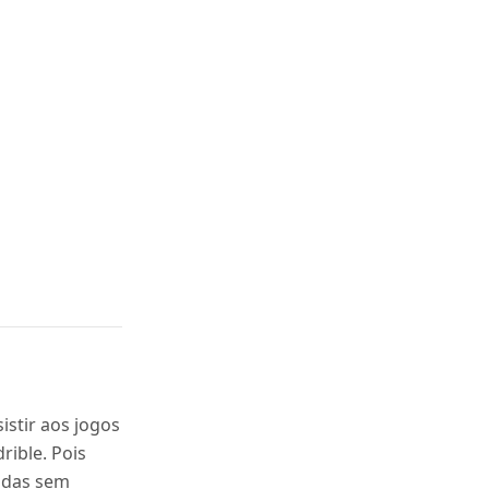
stir aos jogos
ible. Pois
tidas sem