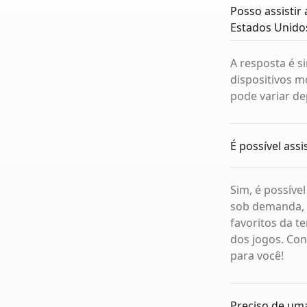
Posso assistir
Estados Unido
A resposta é s
dispositivos m
pode variar de
É possível assi
Sim, é possíve
sob demanda, 
favoritos da t
dos jogos. Con
para você!
Preciso de uma