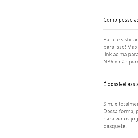
Como posso as
Para assistir 
para isso! Mas
link acima par
NBA e não per
É possível ass
Sim, é totalme
Dessa forma, p
para ver os jo
basquete.