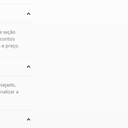
a seção
scontos
m e preço.
sejado,
nalizar a