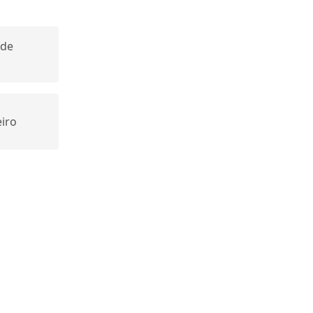
 de
iro