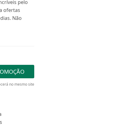
ncríveis pelo
a ofertas
dias. Não
ROMOÇÃO
cerá no mesmo site
a
s